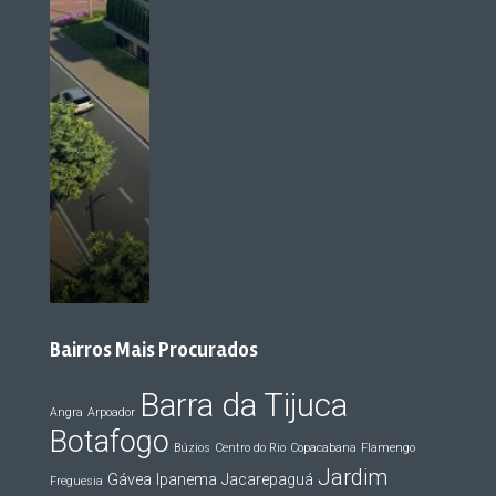
Bairros Mais Procurados
Barra da Tijuca
Angra
Arpoador
Botafogo
Búzios
Centro do Rio
Copacabana
Flamengo
Jardim
Gávea
Ipanema
Jacarepaguá
Freguesia