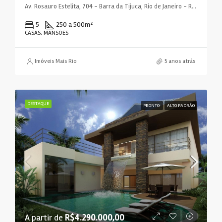
Av. Rosauro Estelita, 704 - Barra da Tijuca, Rio de Janeiro - RJ, 22793-319, Brasil
5
250 a 500
m²
CASAS, MANSÕES
Imóveis Mais Rio
5 anos atrás
DESTAQUE
PRONTO
ALTO PADRÃO
A partir de
R$4.290.000,00