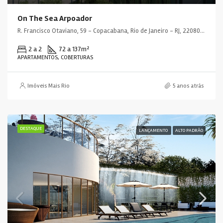
On The Sea Arpoador
R. Francisco Otaviano, 59 - Copacabana, Rio de Janeiro - RJ, 22080-040, Brasil
2 a 2
72 a 137
m²
APARTAMENTOS, COBERTURAS
Imóveis Mais Rio
5 anos atrás
DESTAQUE
LANÇAMENTO
ALTO PADRÃO