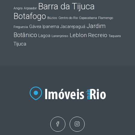
Barra da Tijuca
Angra
Arpoador
Botafogo
Búzios
Centro do Rio
Copacabana
Flamengo
Jardim
Gávea
Ipanema
Jacarepaguá
Freguesia
Botânico
Leblon
Recreio
Lagoa
Laranjeiras
Taquara
Tijuca