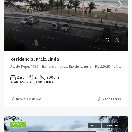
Residencial Praia Linda
Av. do Pepê, 1430 - Barra da Tijuca, Rio de Janeiro - RJ, 22620-171, Brasil
2 a 3
2
9000
m²
APARTAMENTOS, COBERTURAS
Imóveis Mais Rio
5 anos atrás
DESTAQUE
PRONTO
ALTO PADRÃO