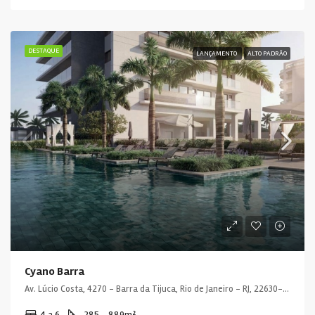
DESTAQUE
LANÇAMENTO
ALTO PADRÃO
Cyano Barra
Av. Lúcio Costa, 4270 - Barra da Tijuca, Rio de Janeiro - RJ, 22630-011, Brasil
4 a 6
285 - 889
m²