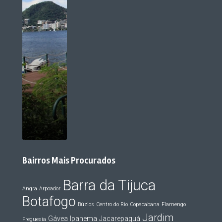
Bairros Mais Procurados
Barra da Tijuca
Angra
Arpoador
Botafogo
Búzios
Centro do Rio
Copacabana
Flamengo
Jardim
Gávea
Ipanema
Jacarepaguá
Freguesia