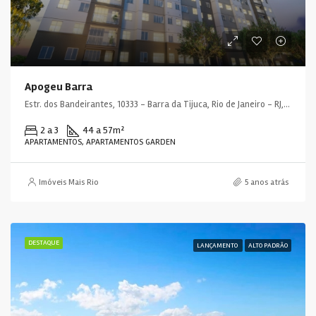
Apogeu Barra
Estr. dos Bandeirantes, 10333 - Barra da Tijuca, Rio de Janeiro - RJ, 22783-115, Brasil
2 a 3
44 a 57
m²
APARTAMENTOS, APARTAMENTOS GARDEN
Imóveis Mais Rio
5 anos atrás
DESTAQUE
LANÇAMENTO
ALTO PADRÃO