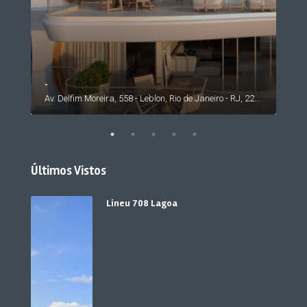
-
Av. Rosauro Estelita - Barra da Tijuca, Rio de Janeiro - RJ, 22793, Brasil
Av. Delfim Moreira, 558 - Leblon, Rio de Janeiro - RJ, 22441-000, Brasil
Últimos Vistos
Lineu 708 Lagoa