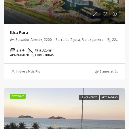
Ilha Pura
Av. Salvador Allende, 3200 - Barra da Tijuca, Rio de Janeiro - RJ, 22783-127, Brasil
2 a 4
79 a 325
m²
APARTAMENTOS, COBERTURAS
Imóveis Mais Rio
5 anos atrás
DESTAQUE
LANÇAMENTO
ALTO PADRÃO