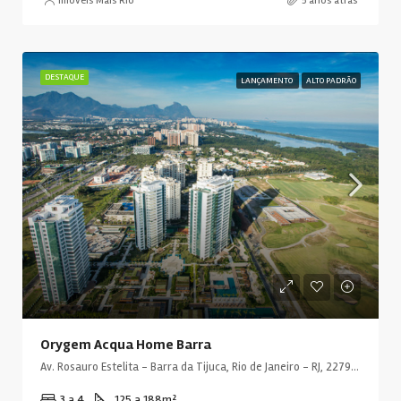
Imóveis Mais Rio
5 anos atrás
DESTAQUE
LANÇAMENTO
ALTO PADRÃO
Orygem Acqua Home Barra
Av. Rosauro Estelita - Barra da Tijuca, Rio de Janeiro - RJ, 22793, Brasil
3 a 4
125 a 188
m²