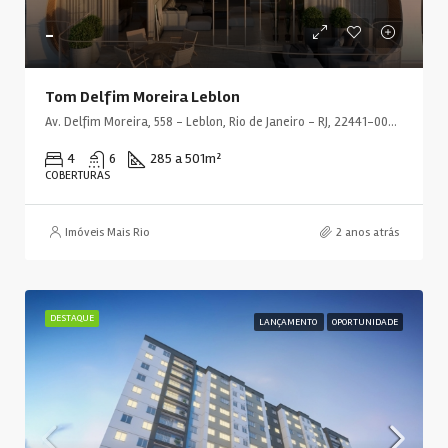
-
Tom Delfim Moreira Leblon
Av. Delfim Moreira, 558 - Leblon, Rio de Janeiro - RJ, 22441-000, Brasil
4
6
285 a 501
m²
COBERTURAS
Imóveis Mais Rio
2 anos atrás
DESTAQUE
LANÇAMENTO
OPORTUNIDADE