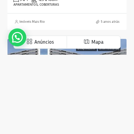
APARTAMENTOS, COBERTURAS
Imóveis Mais Rio
5 anos atrás
Anúncios
Mapa
LANÇAMENTO
OPORTUNIDADE
Sobre a Imóveis Mais Rio
R$240.000,00
No Imóveis Mais Rio você encontra os melhores
Etehe Residência Barra
Lançamentos de Imóveis em diversos bairros do
Av. Salvador Allende - Barra da Tijuca, Rio de Janeiro - RJ, 22780-160, Brasil
Rio de Janeiro, RJ. Encontre seu Imóvel Aqui!
2 e 3
65
m²