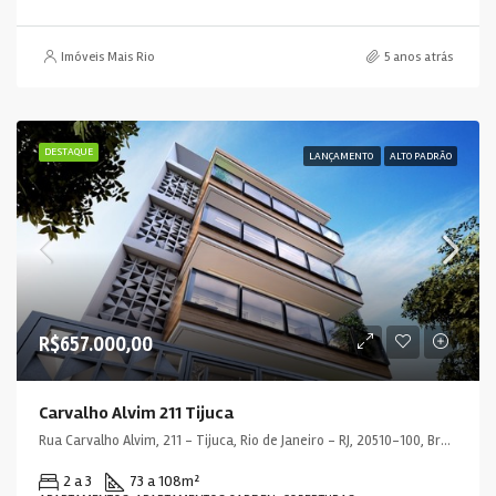
Imóveis Mais Rio
5 anos atrás
DESTAQUE
LANÇAMENTO
ALTO PADRÃO
R$657.000,00
Carvalho Alvim 211 Tijuca
Rua Carvalho Alvim, 211 - Tijuca, Rio de Janeiro - RJ, 20510-100, Brasil
2 a 3
73 a 108
m²