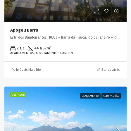
Apogeu Barra
Estr. dos Bandeirantes, 10333 - Barra da Tijuca, Rio de Janeiro - RJ, 22783-115, Brasil
2 a 3
44 a 57
m²
APARTAMENTOS, APARTAMENTOS GARDEN
Imóveis Mais Rio
5 anos atrás
DESTAQUE
LANÇAMENTO
ALTO PADRÃO