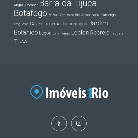
Barra da Tijuca
Angra
Arpoador
Botafogo
Búzios
Centro do Rio
Copacabana
Flamengo
Jardim
Gávea
Ipanema
Jacarepaguá
Freguesia
Botânico
Leblon
Recreio
Lagoa
Laranjeiras
Taquara
Tijuca