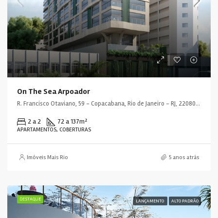
On The Sea Arpoador
R. Francisco Otaviano, 59 - Copacabana, Rio de Janeiro - RJ, 22080-040, Brasil
2 a 2
72 a 137
m²
APARTAMENTOS, COBERTURAS
Imóveis Mais Rio
5 anos atrás
DESTAQUE
LANÇAMENTO
ALTO PADRÃO