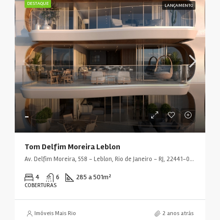
DESTAQUE
LANÇAMENTO
-
Tom Delfim Moreira Leblon
Av. Delfim Moreira, 558 - Leblon, Rio de Janeiro - RJ, 22441-000, Brasil
4
6
285 a 501
m²
COBERTURAS
Imóveis Mais Rio
2 anos atrás