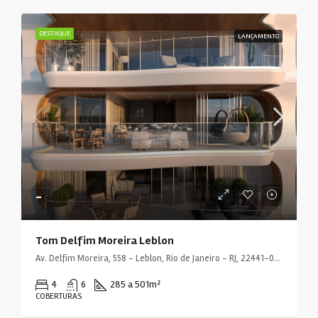
DESTAQUE
LANÇAMENTO
-
Tom Delfim Moreira Leblon
Av. Delfim Moreira, 558 - Leblon, Rio de Janeiro - RJ, 22441-000, Brasil
4
6
285 a 501
m²
COBERTURAS