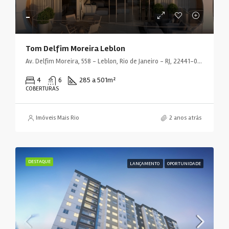
-
Tom Delfim Moreira Leblon
Av. Delfim Moreira, 558 - Leblon, Rio de Janeiro - RJ, 22441-000, Brasil
4
6
285 a 501
m²
COBERTURAS
Imóveis Mais Rio
2 anos atrás
DESTAQUE
LANÇAMENTO
OPORTUNIDADE