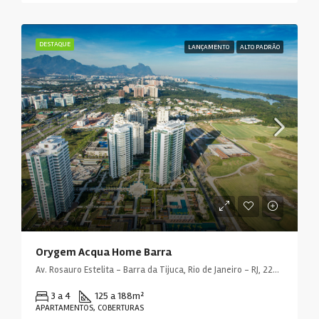
DESTAQUE
LANÇAMENTO
ALTO PADRÃO
Orygem Acqua Home Barra
Av. Rosauro Estelita - Barra da Tijuca, Rio de Janeiro - RJ, 22793, Brasil
3 a 4
125 a 188
m²
APARTAMENTOS, COBERTURAS